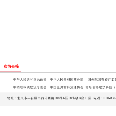
友情链接
中华人民共和国民政部
中华人民共和国商务部
国务院
国有资产监
中物联钢铁物流专委会
中国金属材料流通协会
劳斯伯格建筑科技（
中国水利电力物资流通协会
中国物资再生协会
万联网
地址：北京市丰台区南四环西路188号6区18号楼B座11层
电话：
010-836